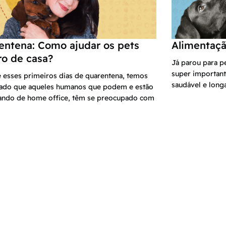
entena: Como ajudar os pets
Alimentação
ro de casa?
Já parou para p
super important
 esses primeiros dias de quarentena, temos
saudável e long
ado que aqueles humanos que podem e estão
hando de home office, têm se preocupado com