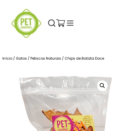
Início
/
Gatos
/
Petiscos Naturais
/ Chips de Batata Doce