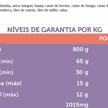
brinha, arroz integral, batata, carne de bovino,
carne de frango, carne 
ndioca, óleo de canola. óleo de milho, salsa.
: