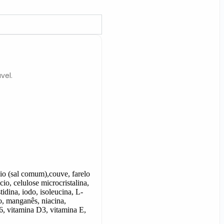
vel.
io (sal comum),couve, farelo
lcio, celulose microcristalina,
stidina, iodo, isoleucina,
L-
o, manganês, niacina,
6, vitamina D3, vitamina E,