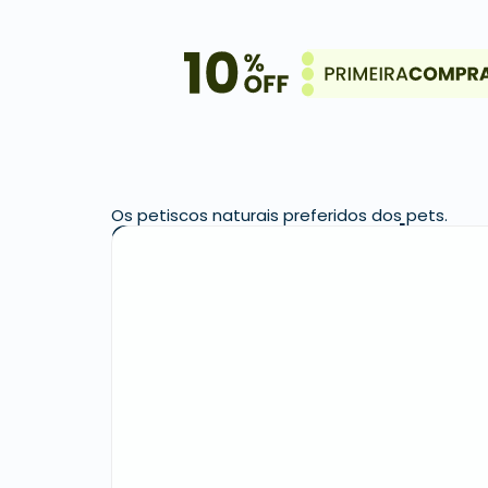
Os petiscos naturais preferidos dos pets.
Quem comprou levou 