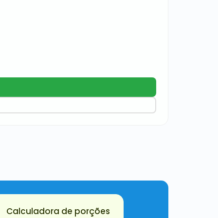
Chips
R$
24,
Calculadora de porções