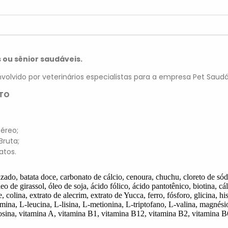
 ou sênior saudáveis.
olvido por veterinários especialistas para a empresa Pet Saudá
NTO
téreo;
Bruta;
atos.
zado, batata doce, carbonato de cálcio,
cenoura, chuchu, cloreto de sód
eo de girassol, óleo de soja, ácido fólico, ácido pantotênico,
biotina, cá
e, colina, extrato
de alecrim, extrato de Yucca, ferro, fósforo, glicina, hi
amina, L-leucina, L-lisina, L-metionina, L-triptofano,
L-valina, magnési
rosina, vitamina
A, vitamina B1, vitamina B12, vitamina B2, vitamina B