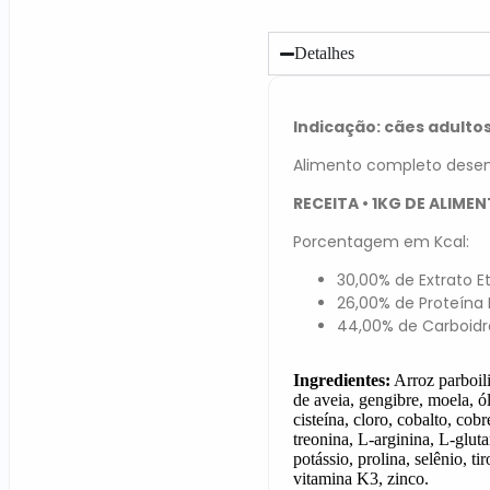
Detalhes
Indicação: cães adultos
Alimento completo desenv
RECEITA • 1KG DE ALIME
Porcentagem em Kcal:
30,00% de Extrato E
26,00% de Proteína 
44,00% de Carboidr
Ingredientes:
Arroz parboili
de aveia,
gengibre, moela, ól
cisteína, cloro, cobalto, cobr
treonina, L-arginina, L-glut
potássio, prolina, selênio, ti
vitamina K3, zinco.