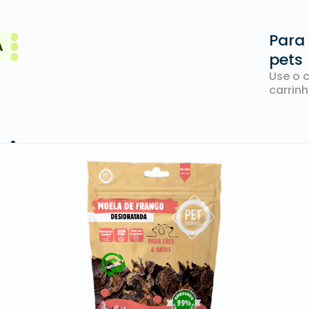
Para
pets
Use o 
carrinh
junto: