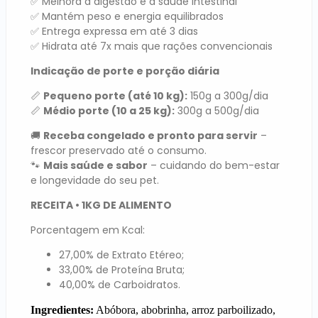
✅ Melhora a digestão e a saúde intestinal
✅ Mantém peso e energia equilibrados
✅ Entrega expressa em até 3 dias
✅ Hidrata até 7x mais que rações convencionais
Indicação de porte e porção diária
📏
Pequeno porte (até 10 kg):
150g a 300g/dia
📏
Médio porte (10 a 25 kg):
300g a 500g/dia
🚚
Receba congelado e pronto para servir
–
frescor preservado até o consumo.
🐾
Mais saúde e sabor
– cuidando do bem-estar
e longevidade do seu pet.
RECEITA • 1KG DE ALIMENTO
Porcentagem em Kcal:
27,00% de Extrato Etéreo;
33,00% de Proteína Bruta;
40,00% de Carboidratos.
Ingredientes:
Abóbora, abobrinha, arroz parboilizado,