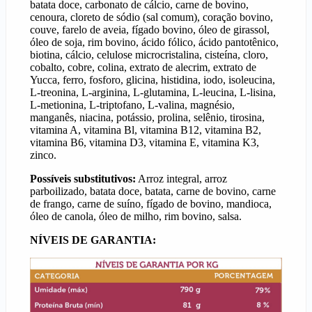
batata doce, carbonato de cálcio, carne de bovino,
cenoura, cloreto de sódio (sal comum), coração bovino,
couve, farelo de aveia, fígado bovino, óleo de girassol,
óleo de soja, rim bovino, ácido fólico, ácido pantotênico,
biotina, cálcio, celulose microcristalina, cisteína, cloro,
cobalto, cobre, colina, extrato de alecrim, extrato de
Yucca, ferro, fosforo, glicina, histidina, iodo, isoleucina,
L-treonina, L-arginina, L-glutamina, L-leucina, L-lisina,
L-metionina, L-triptofano, L-valina, magnésio,
manganês, niacina, potássio, prolina, selênio, tirosina,
vitamina A, vitamina Bl, vitamina B12, vitamina B2,
vitamina B6, vitamina D3, vitamina E, vitamina K3,
zinco.
Possíveis substitutivos:
Arroz integral, arroz
parboilizado, batata doce, batata, carne de bovino, carne
de frango, carne de suíno, fígado de bovino, mandioca,
óleo de canola, óleo de milho, rim bovino, salsa.
NÍVEIS DE GARANTIA: