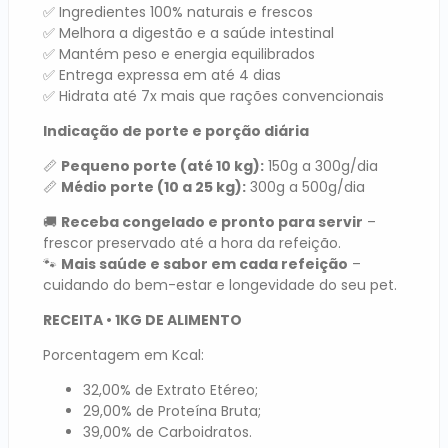
✅ Ingredientes 100% naturais e frescos
✅ Melhora a digestão e a saúde intestinal
✅ Mantém peso e energia equilibrados
✅ Entrega expressa em até 4 dias
✅ Hidrata até 7x mais que rações convencionais
Indicação de porte e porção diária
📏
Pequeno porte (até 10 kg):
150g a 300g/dia
📏
Médio porte (10 a 25 kg):
300g a 500g/dia
🚚
Receba congelado e pronto para servir
–
frescor preservado até a hora da refeição.
🐾
Mais saúde e sabor em cada refeição
–
cuidando do bem-estar e longevidade do seu pet.
RECEITA • 1KG DE ALIMENTO
Porcentagem em Kcal:
32,00% de Extrato Etéreo;
29,00% de Proteína Bruta;
39,00% de Carboidratos.