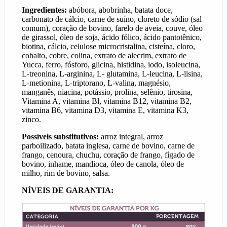
Ingredientes:
abóbora, abobrinha, batata doce,
carbonato de cálcio, carne de suíno, cloreto de sódio (sal
comum), coração de bovino, farelo de aveia,
couve, óleo
de girassol, óleo de soja, ácido fólico, ácido pantotênico,
biotina, cálcio, celulose microcristalina, cisteína, cloro,
cobalto, cobre, colina, extrato de alecrim, extrato de
Yucca, ferro, fósforo, glicina, histidina, iodo, isoleucina,
L-treonina, L-arginina, L- glutamina, L-leucina, L-lisina,
L-metionina, L-triptorano, L-valina, magnésio,
manganês, niacina, potássio, prolina, selênio, tirosina,
Vitamina A, vitamina Bl, vitamina B12, vitamina B2,
vitamina B6, vitamina D3, vitamina E, vitamina
K3,
zinco.
Possíveis substitutivos:
arroz integral, arroz
parboilizado, batata inglesa, carne de bovino, carne de
frango, cenoura, chuchu, coração de frango, fígado de
bovino, inhame, mandioca, óleo de canola, óleo de
milho, rim de bovino, salsa.
NÍVEIS DE GARANTIA: