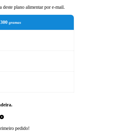
 deste plano alimentar por e-mail.
300
gramas
adeira.
do
primeiro pedido!