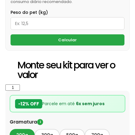
consumo diário recomendado.
Peso do pet (kg)
Calcular
Monte seu kit para ver o
valor
−12% OFF
Parcele em até
6x sem juros
Gramatura
i