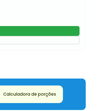
Chips
R$
138,
Calculadora de porções