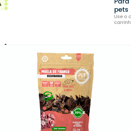
Para
pets
Use o 
carrinh
 junto