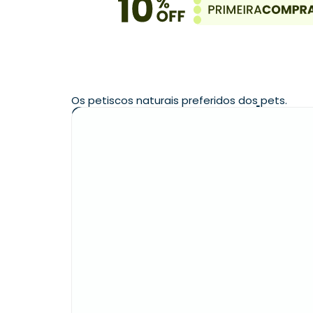
Os petiscos naturais preferidos dos pets.
Quem comprou levou