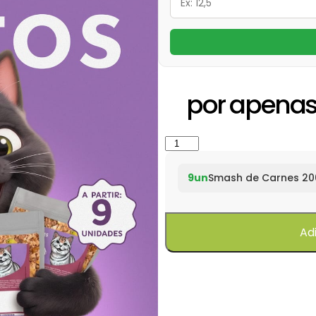
por apena
9un
Smash de Carnes 20
Ad