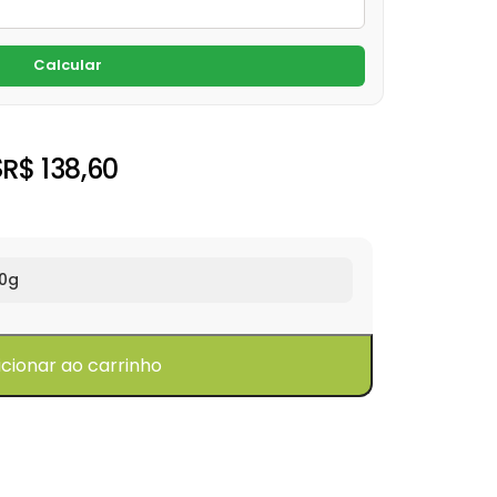
Calcular
s
R$
138,60
0g
icionar ao carrinho