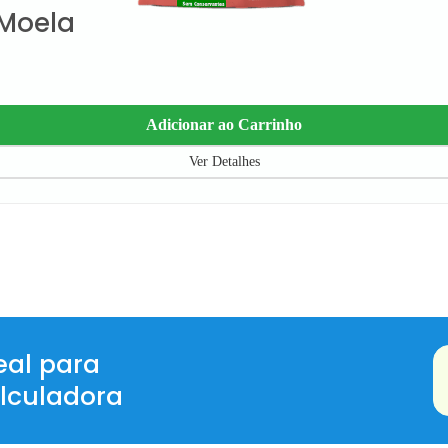
 Moela
Adicionar ao Carrinho
Ver Detalhes
eal para
lculadora