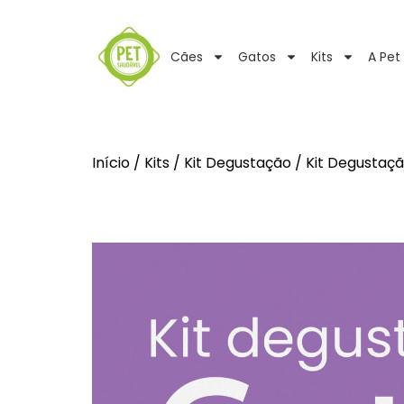
Cães
Gatos
Kits
A Pet
Início
/
Kits
/
Kit Degustação
/ Kit Degustaç