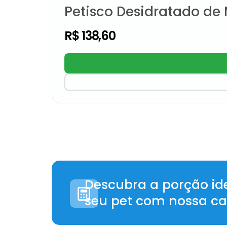
Petisco Desidratado de
R$
138,60
Descubra a porção id
seu pet com nossa ca