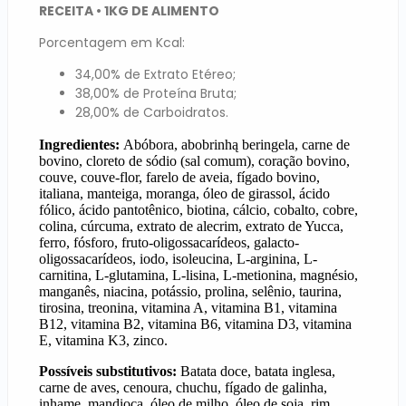
RECEITA • 1KG DE ALIMENTO
Porcentagem em Kcal:
34,00% de Extrato Etéreo;
38,00% de Proteína Bruta;
28,00% de Carboidratos.
Ingredientes:
A
bóbora, abobrinhą beringela, carne de
bovino, cloreto de
sódio (sal comum), coração bovino,
couve, couve-flor, farelo de aveia,
fígado bovino,
italiana, manteiga, moranga, óleo de girassol, ácido
fólico,
ácido pantotênico, biotina, cálcio, cobalto, cobre,
colina, cúrcuma, extrato de
alecrim, extrato de Yucca,
ferro, fósforo, fruto-oligossacarídeos, galacto-
oligossacarídeos, iodo, isoleucina, L-arginina, L-
carnitina, L-glutamina, L-lisina,
L-metionina, magnésio,
manganês, niacina, potássio, prolina, selênio, taurina,
tirosina, treonina, vitamina A, vitamina B1, vitamina
B12, vitamina B2, vitamina B6,
vitamina D3, vitamina
E, vitamina K3, zinco.
Possíveis substitutivos:
Batata doce, batata inglesa,
carne de aves, cenoura,
chuchu, fígado de galinha,
inhame, mandioca, óleo de milho, óleo de soja, rim