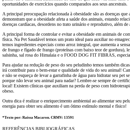
oportunidades de exercícios quando comparados aos seus ancestrais.
A principal preocupação relacionada à obesidade são as doenças que
demonstram que a obesidade afeta a saúde dos animais, estando relaci
doenças cardíacas, desordens no trato urinário e reprodutivo, além de 
A principal forma de controlar e evitar a obesidade em animais de co
física. Na Pet Saudável temos um prato ideal para auxiliar no e
temos ingredientes especiais como arroz integral, que aumenta a sensa
de frango e fígado de frango (proteínas com baixo teor de gordura), l
salsinha, sal rosa do Himalaia e o FOOD DOG FIT FIBRAS, especialm
Para ajudar na redução de peso do seu peludinho temos também dicas 
irá contribuir para o bem-estar e qualidade de vida do seu animal! Ca
e não se esqueça de levar a garrafinha de água para hidratar seu pet
porque não levar seu animal para nadar? Lembre-se sempre de certific
local! Existem clínicas que auxiliam na perda de peso com hidroterap
obeso.
Outra dica é realizar o enriquecimento ambiental ao alimentar seu pel
energia para obter seu alimento é um ótimo estímulo mental e físico!
*Texto por: Raíssa Macaron. CRMV: 13591
REFERÊNCIAS BIBLIOGRÁFICAS