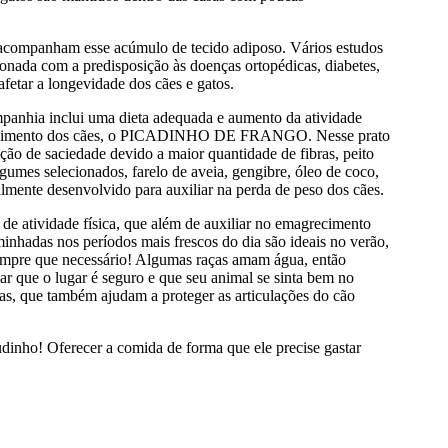
 acompanham esse acúmulo de tecido adiposo. Vários estudos
onada com a predisposição às doenças ortopédicas, diabetes,
afetar a longevidade dos cães e gatos.
mpanhia inclui uma dieta adequada e aumento da atividade
magrecimento dos cães, o PICADINHO DE FRANGO. Nesse prato
ção de saciedade devido a maior quantidade de fibras, peito
egumes selecionados, farelo de aveia, gengibre, óleo de coco,
ente desenvolvido para auxiliar na perda de peso dos cães.
de atividade física, que além de auxiliar no emagrecimento
minhadas nos períodos mais frescos do dia são ideais no verão,
 sempre que necessário! Algumas raças amam água, então
ar que o lugar é seguro e que seu animal se sinta bem no
ias, que também ajudam a proteger as articulações do cão
udinho! Oferecer a comida de forma que ele precise gastar