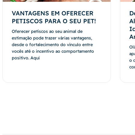
VANTAGENS EM OFERECER
D
PETISCOS PARA O SEU PET!
A
I
Oferecer petiscos ao seu animal de
A
estimação pode trazer várias vantagens,
desde o fortalecimento do vínculo entre
Ol
vocês até o incentivo ao comportamento
ap
positivo. Aqui
o 
co