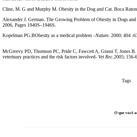
Cline, M. G and Murphy M. Obesity in the Dog and Cat. Boca Raton,
Alexander J. German
.
The Growing Problem of Obesity in Dogs and
2006, Pages 1940S–1946S.
Kopelman PG.BObesity as a medical problem –
Nature.
2000; 404 -63
McGreevy PD, Thomson PC, Pride C, Fawcett A, Grassi T, Jones B. P
veterinary practices and the risk factors involved-
Vet Rec.
2005; 156-
Tags
O que você a