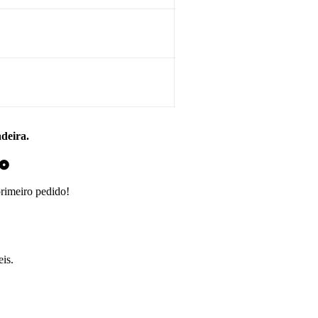
adeira.
do
primeiro pedido!
is.