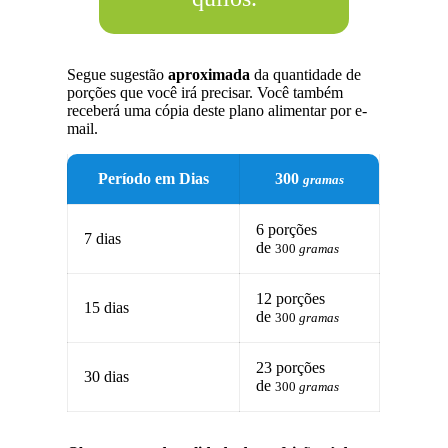
Segue sugestão
aproximada
da quantidade de
porções que você irá precisar. Você também
receberá uma cópia deste plano alimentar por e-
mail.
Período em Dias
300
gramas
6 porções
7 dias
de
300
gramas
12 porções
15 dias
de
300
gramas
23 porções
30 dias
de
300
gramas