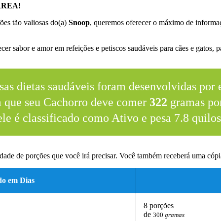
RREA!
ões tão valiosas do(a)
Snoop
, queremos oferecer o máximo de informaç
.
er sabor e amor em refeições e petiscos saudáveis para cães e gatos, pa
sas dietas saudáveis foram desenvolvidas por e
m que seu Cachorro deve comer
322
gramas por
ele é classificado como Ativo e pesa 7.8 quilos
dade de porções que você irá precisar. Você também receberá uma cópia
do em Dias
8 porções
de
300
gramas