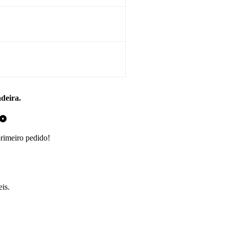
adeira.
do
primeiro pedido!
is.