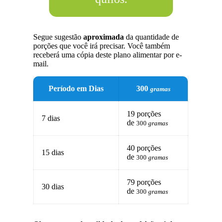
Segue sugestão
aproximada
da quantidade de
porções que você irá precisar. Você também
receberá uma cópia deste plano alimentar por e-
mail.
Período em Dias
300
gramas
19 porções
7 dias
de
300
gramas
40 porções
15 dias
de
300
gramas
79 porções
30 dias
de
300
gramas