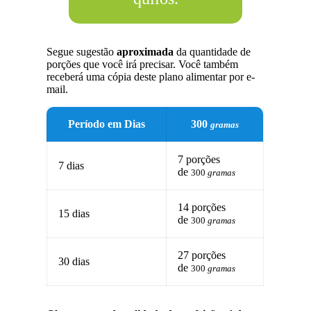
Segue sugestão
aproximada
da quantidade de
porções que você irá precisar. Você também
receberá uma cópia deste plano alimentar por e-
mail.
Período em Dias
300
gramas
7 porções
7 dias
de
300
gramas
14 porções
15 dias
de
300
gramas
27 porções
30 dias
de
300
gramas