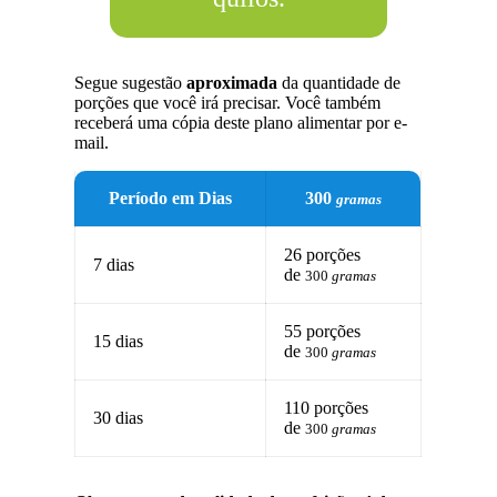
Segue sugestão
aproximada
da quantidade de
porções que você irá precisar. Você também
receberá uma cópia deste plano alimentar por e-
mail.
Período em Dias
300
gramas
26 porções
7 dias
de
300
gramas
55 porções
15 dias
de
300
gramas
110 porções
30 dias
de
300
gramas