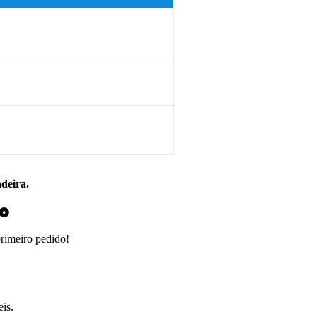
adeira.
do
primeiro pedido!
is.