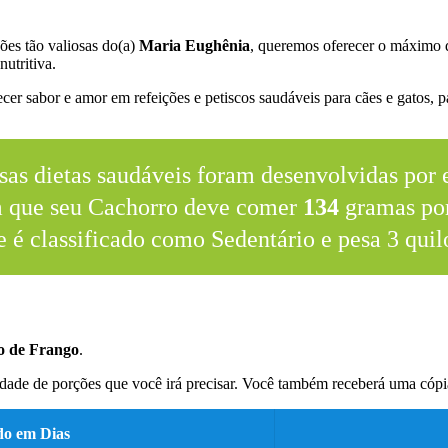
ões tão valiosas do(a)
Maria Eughênia
, queremos oferecer o máximo 
nutritiva.
er sabor e amor em refeições e petiscos saudáveis para cães e gatos, pa
sas dietas saudáveis foram desenvolvidas por e
m que seu Cachorro deve comer
134
gramas por
e é classificado como Sedentário e pesa 3 quil
o de Frango
.
dade de porções que você irá precisar. Você também receberá uma cópia
do em Dias