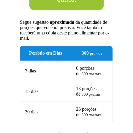
Segue sugestão
aproximada
da quantidade de
porções que você irá precisar. Você também
receberá uma cópia deste plano alimentar por e-
mail.
Período em Dias
300
gramas
6 porções
7 dias
de
300
gramas
13 porções
15 dias
de
300
gramas
26 porções
30 dias
de
300
gramas