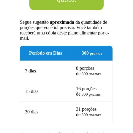
Segue sugestão
aproximada
da quantidade de
porções que você irá precisar. Você também
receberá uma cópia deste plano alimentar por e-
mail.
Período em Dias
300
gramas
8 porções
7 dias
de
300
gramas
16 porções
15 dias
de
300
gramas
31 porções
30 dias
de
300
gramas