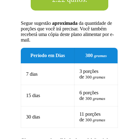
Segue sugestão
aproximada
da quantidade de
porções que você irá precisar. Você também
receberá uma cópia deste plano alimentar por e-
mail.
Período em Dias
300
gramas
3 porções
7 dias
de
300
gramas
6 porções
15 dias
de
300
gramas
11 porções
30 dias
de
300
gramas