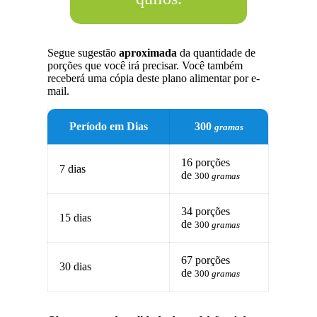
Segue sugestão
aproximada
da quantidade de
porções que você irá precisar. Você também
receberá uma cópia deste plano alimentar por e-
mail.
Período em Dias
300
gramas
16 porções
7 dias
de
300
gramas
34 porções
15 dias
de
300
gramas
67 porções
30 dias
de
300
gramas