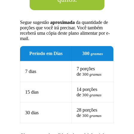
Segue sugestão
aproximada
da quantidade de
porções que você irá precisar. Você também
receberá uma cópia deste plano alimentar por e-
mail.
Período em Dias
300
gramas
7 porções
7 dias
de
300
gramas
14 porções
15 dias
de
300
gramas
28 porções
30 dias
de
300
gramas