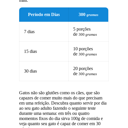
mail.
Período em Dias
300
gramas
5 porções
7 dias
de
300
gramas
10 porções
15 dias
de
300
gramas
20 porções
30 dias
de
300
gramas
Gatos não são glutões como os cães, que são
capazes de comer muito mais do que precisam
em uma refeição. Descubra quanto servir por dia
ao seu gato adulto fazendo o seguinte teste
durante uma semana: em três ou quatro
momentos fixos do dia sirva 100g de comida e
veja quanto seu gato é capaz de comer em 30