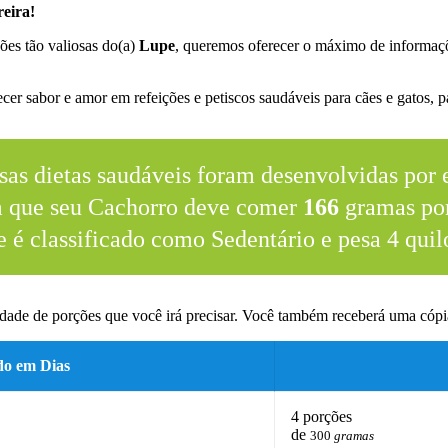
eira!
ões tão valiosas do(a)
Lupe
, queremos oferecer o máximo de informaçõ
.
er sabor e amor em refeições e petiscos saudáveis para cães e gatos, pa
sas dietas saudáveis foram desenvolvidas por e
m que seu Cachorro deve comer
166
gramas por
e é classificado como Sedentário e pesa 4 quil
dade de porções que você irá precisar. Você também receberá uma cópia
do em Dias
4 porções
de
300
gramas