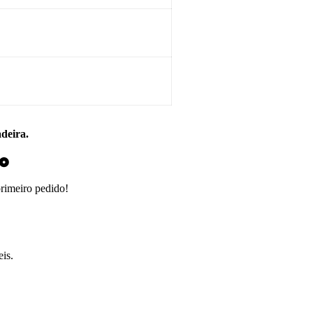
adeira.
do
primeiro pedido!
is.