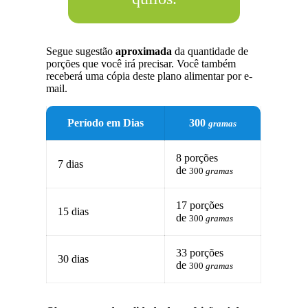
Segue sugestão
aproximada
da quantidade de
porções que você irá precisar. Você também
receberá uma cópia deste plano alimentar por e-
mail.
Período em Dias
300
gramas
8 porções
7 dias
de
300
gramas
17 porções
15 dias
de
300
gramas
33 porções
30 dias
de
300
gramas