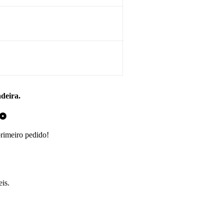
adeira.
do
primeiro pedido!
is.