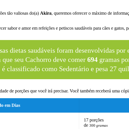
ões tão valiosas do(a)
Akira
, queremos oferecer o máximo de informaç
.
er sabor e amor em refeições e petiscos saudáveis para cães e gatos, pa
sas dietas saudáveis foram desenvolvidas por e
m que seu Cachorro deve comer
694
gramas por
e é classificado como Sedentário e pesa 27 quil
dade de porções que você irá precisar. Você também receberá uma cópia
do em Dias
17 porções
de
300
gramas