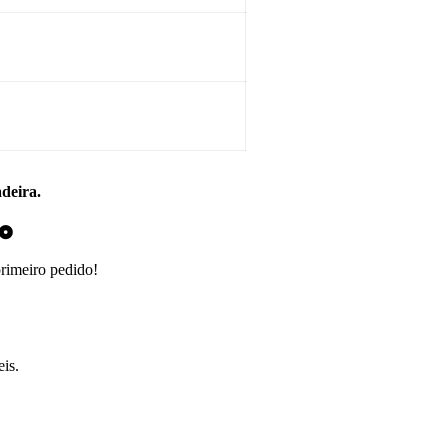
adeira.
do
primeiro pedido!
is.