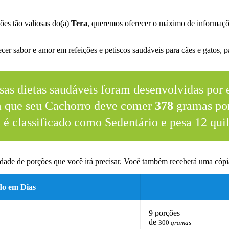
ões tão valiosas do(a)
Tera
, queremos oferecer o máximo de informaçõ
er sabor e amor em refeições e petiscos saudáveis para cães e gatos, pa
sas dietas saudáveis foram desenvolvidas por e
m que seu Cachorro deve comer
378
gramas por
e é classificado como Sedentário e pesa 12 quil
dade de porções que você irá precisar. Você também receberá uma cópia
do em Dias
9 porções
de
300
gramas