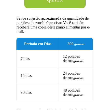
Segue sugestão
aproximada
da quantidade de
porções que você irá precisar. Você também
receberá uma cópia deste plano alimentar por e-
mail.
Período em Dias
300
gramas
12 porções
7 dias
de
300
gramas
24 porções
15 dias
de
300
gramas
48 porções
30 dias
de
300
gramas