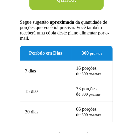
Segue sugestão
aproximada
da quantidade de
porções que você irá precisar. Você também
receberá uma cópia deste plano alimentar por e-
mail.
Período em Dias
300
gramas
16 porções
7 dias
de
300
gramas
33 porções
15 dias
de
300
gramas
66 porções
30 dias
de
300
gramas