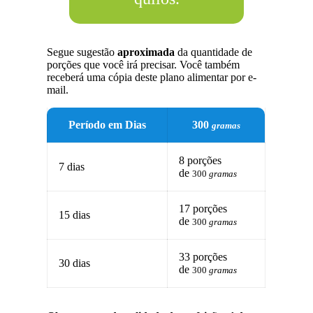
Segue sugestão
aproximada
da quantidade de
porções que você irá precisar. Você também
receberá uma cópia deste plano alimentar por e-
mail.
Período em Dias
300
gramas
8 porções
7 dias
de
300
gramas
17 porções
15 dias
de
300
gramas
33 porções
30 dias
de
300
gramas