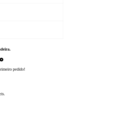
adeira.
do
primeiro pedido!
is.