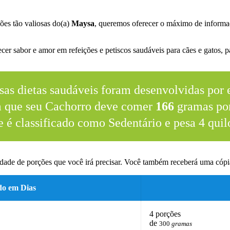
ões tão valiosas do(a)
Maysa
, queremos oferecer o máximo de informa
.
er sabor e amor em refeições e petiscos saudáveis para cães e gatos, pa
sas dietas saudáveis foram desenvolvidas por e
m que seu Cachorro deve comer
166
gramas por
e é classificado como Sedentário e pesa 4 quil
dade de porções que você irá precisar. Você também receberá uma cópia
do em Dias
4 porções
de
300
gramas