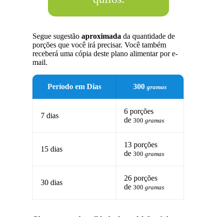
Segue sugestão
aproximada
da quantidade de
porções que você irá precisar. Você também
receberá uma cópia deste plano alimentar por e-
mail.
Período em Dias
300
gramas
6 porções
7 dias
de
300
gramas
13 porções
15 dias
de
300
gramas
26 porções
30 dias
de
300
gramas