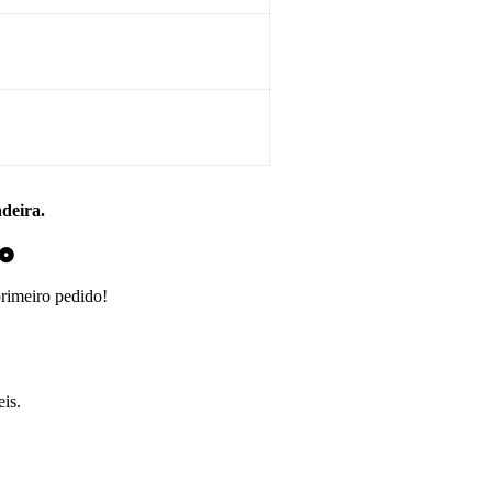
adeira.
do
primeiro pedido!
is.