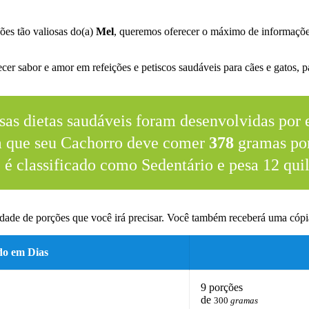
ões tão valiosas do(a)
Mel
, queremos oferecer o máximo de informaçõe
er sabor e amor em refeições e petiscos saudáveis para cães e gatos, pa
sas dietas saudáveis foram desenvolvidas por e
m que seu Cachorro deve comer
378
gramas por
e é classificado como Sedentário e pesa 12 quil
dade de porções que você irá precisar. Você também receberá uma cópia
do em Dias
9 porções
de
300
gramas