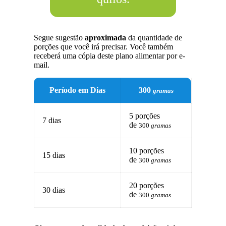
Segue sugestão
aproximada
da quantidade de
porções que você irá precisar. Você também
receberá uma cópia deste plano alimentar por e-
mail.
Período em Dias
300
gramas
5 porções
7 dias
de
300
gramas
10 porções
15 dias
de
300
gramas
20 porções
30 dias
de
300
gramas