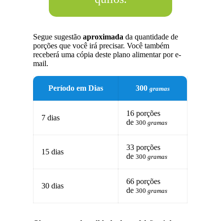
Segue sugestão
aproximada
da quantidade de
porções que você irá precisar. Você também
receberá uma cópia deste plano alimentar por e-
mail.
Período em Dias
300
gramas
16 porções
7 dias
de
300
gramas
33 porções
15 dias
de
300
gramas
66 porções
30 dias
de
300
gramas