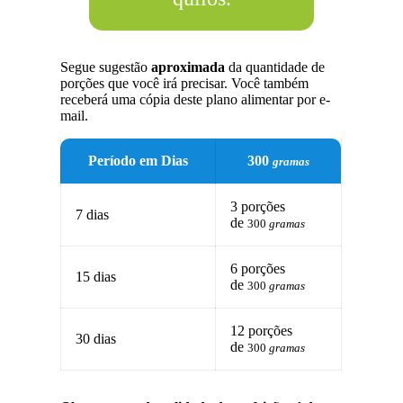
Segue sugestão
aproximada
da quantidade de
porções que você irá precisar. Você também
receberá uma cópia deste plano alimentar por e-
mail.
Período em Dias
300
gramas
3 porções
7 dias
de
300
gramas
6 porções
15 dias
de
300
gramas
12 porções
30 dias
de
300
gramas