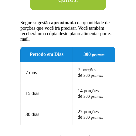
Segue sugestão
aproximada
da quantidade de
porções que você irá precisar. Você também
receberá uma cópia deste plano alimentar por e-
mail.
Período em Dias
300
gramas
7 porções
7 dias
de
300
gramas
14 porções
15 dias
de
300
gramas
27 porções
30 dias
de
300
gramas