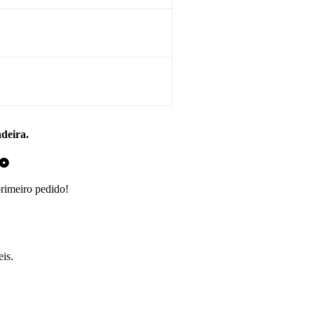
adeira.
do
primeiro pedido!
is.