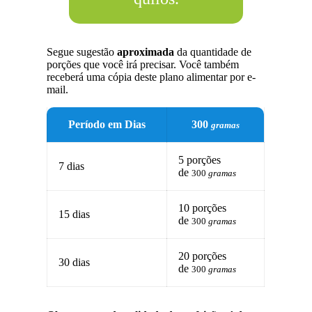
Segue sugestão
aproximada
da quantidade de
porções que você irá precisar. Você também
receberá uma cópia deste plano alimentar por e-
mail.
Período em Dias
300
gramas
5 porções
7 dias
de
300
gramas
10 porções
15 dias
de
300
gramas
20 porções
30 dias
de
300
gramas