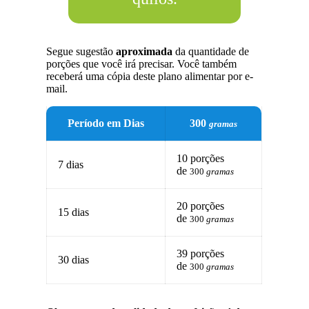
Segue sugestão
aproximada
da quantidade de
porções que você irá precisar. Você também
receberá uma cópia deste plano alimentar por e-
mail.
Período em Dias
300
gramas
10 porções
7 dias
de
300
gramas
20 porções
15 dias
de
300
gramas
39 porções
30 dias
de
300
gramas