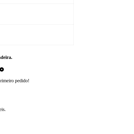
adeira.
do
primeiro pedido!
is.