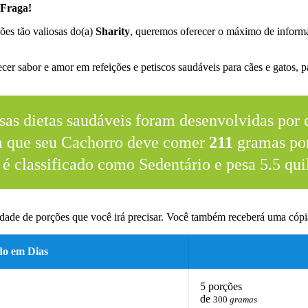
 Fraga!
ões tão valiosas do(a)
Sharity
, queremos oferecer o máximo de informa
.
er sabor e amor em refeições e petiscos saudáveis para cães e gatos, pa
sas dietas saudáveis foram desenvolvidas por e
m que seu Cachorro deve comer
211
gramas por
 é classificado como Sedentário e pesa 5.5 qui
dade de porções que você irá precisar. Você também receberá uma cópia
do em Dias
5 porções
de
300
gramas