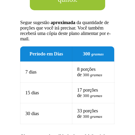
Segue sugestão
aproximada
da quantidade de
porções que você irá precisar. Você também
receberá uma cópia deste plano alimentar por e-
mail.
Período em Dias
300
gramas
8 porções
7 dias
de
300
gramas
17 porções
15 dias
de
300
gramas
33 porções
30 dias
de
300
gramas