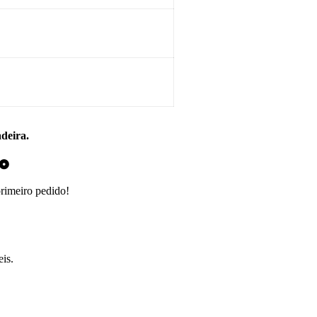
adeira.
do
primeiro pedido!
is.