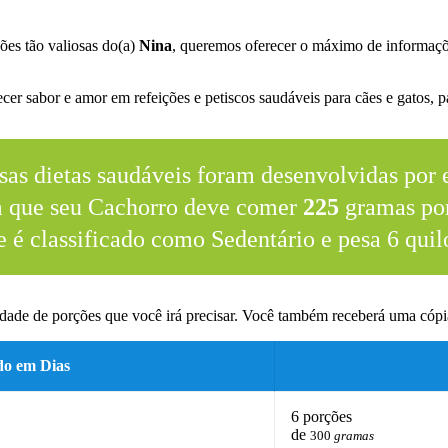
ões tão valiosas do(a)
Nina
, queremos oferecer o máximo de informaçõ
er sabor e amor em refeições e petiscos saudáveis para cães e gatos, pa
sas dietas saudáveis foram desenvolvidas por e
m que seu Cachorro deve comer
225
gramas por
e é classificado como Sedentário e pesa 6 quil
dade de porções que você irá precisar. Você também receberá uma cópia
do em Dias
6 porções
de
300
gramas