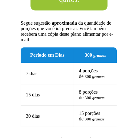
Segue sugestão
aproximada
da quantidade de
porções que você irá precisar. Você também
receberá uma cópia deste plano alimentar por e-
mail.
Período em Dias
300
gramas
4 porções
7 dias
de
300
gramas
8 porções
15 dias
de
300
gramas
15 porções
30 dias
de
300
gramas