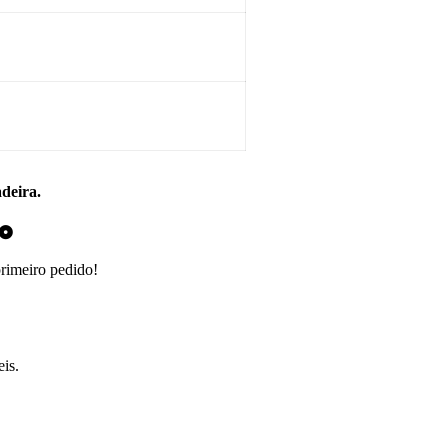
adeira.
do
primeiro pedido!
is.