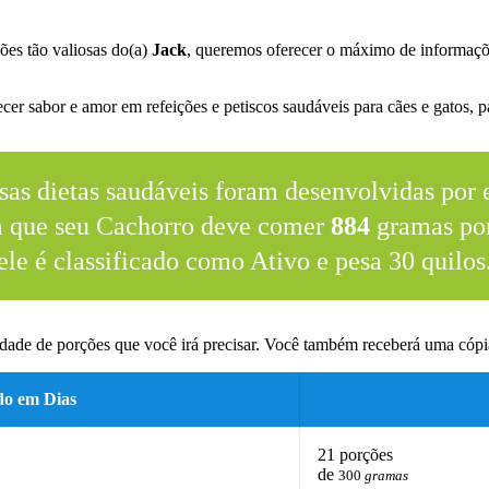
ões tão valiosas do(a)
Jack
, queremos oferecer o máximo de informaçõ
er sabor e amor em refeições e petiscos saudáveis para cães e gatos, pa
sas dietas saudáveis foram desenvolvidas por e
m que seu Cachorro deve comer
884
gramas por
ele é classificado como Ativo e pesa 30 quilos
dade de porções que você irá precisar. Você também receberá uma cópia
do em Dias
21 porções
de
300
gramas