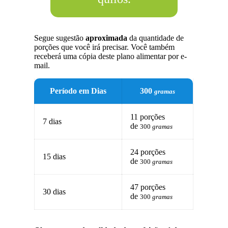
Segue sugestão
aproximada
da quantidade de
porções que você irá precisar. Você também
receberá uma cópia deste plano alimentar por e-
mail.
Período em Dias
300
gramas
11 porções
7 dias
de
300
gramas
24 porções
15 dias
de
300
gramas
47 porções
30 dias
de
300
gramas