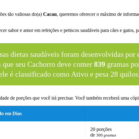
ões tão valiosas do(a)
Cacau
, queremos oferecer o máximo de informaç
.
er sabor e amor em refeições e petiscos saudáveis para cães e gatos, pa
sas dietas saudáveis foram desenvolvidas por e
m que seu Cachorro deve comer
839
gramas por
ele é classificado como Ativo e pesa 28 quilos
dade de porções que você irá precisar. Você também receberá uma cópia
do em Dias
20 porções
de
300
gramas