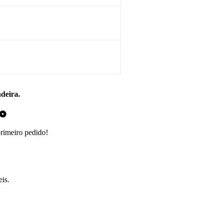
adeira.
do
primeiro pedido!
is.