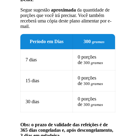
Segue sugestão
aproximada
da quantidade de
porções que você irá precisar. Você também
receberá uma cópia deste plano alimentar por e-
mail.
Período em Dias
300
gramas
0 porções
7 dias
de
300
gramas
0 porções
15 dias
de
300
gramas
0 porções
30 dias
de
300
gramas
Obs: o prazo de validade das refeições é de
365 dias congeladas e, após descongelamento,
3 dias em geladeira.