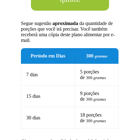
Segue sugestão
aproximada
da quantidade de
porções que você irá precisar. Você também
receberá uma cópia deste plano alimentar por e-
mail.
Período em Dias
300
gramas
5 porções
7 dias
de
300
gramas
9 porções
15 dias
de
300
gramas
18 porções
30 dias
de
300
gramas