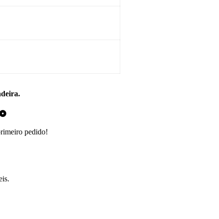
adeira.
do
primeiro pedido!
is.